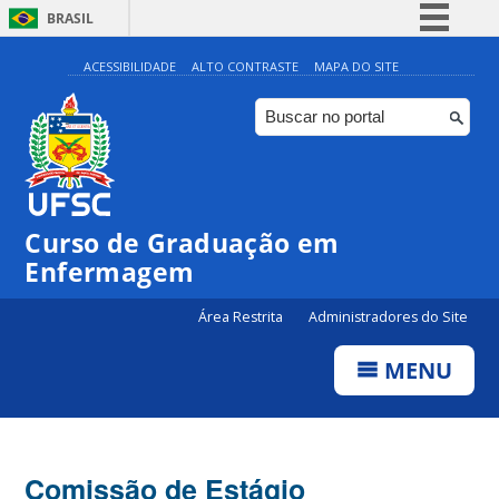
BRASIL
Simplifique!
ACESSIBILIDADE
ALTO CONTRASTE
MAPA DO SITE
Comunica BR
Participe
Acesso à informação
Legislação
Curso de Graduação em
Canais
Enfermagem
Área Restrita
Administradores do Site
MENU
Comissão de Estágio