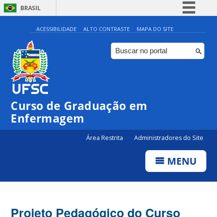
BRASIL
Simplifique!
ACESSIBILIDADE
ALTO CONTRASTE
MAPA DO SITE
Comunica BR
Participe
Acesso à informação
Legislação
Curso de Graduação em
Canais
Enfermagem
Área Restrita
Administradores do Site
MENU
Projeto Pedagógico do Curso